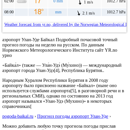
02:00
0 mm
1012.7 hPa
1 m/s
08:00
mm
1012.7 hPa
2.1 m/s
Weather forecast from yr.no, delivered by the Norwegian Meteorological In
аэропорт Улан-Уде Байкал Подробный почасовой точный
прогноз погоды на неделю на русском. По данным
Норвежского Метеорологического Института сайт YR.no
урно
«Байка́л» (также — Ула́н-Удэ́ (Му́хино)) — международный
аэропорт города Улан-Удэ[4], Республика Бурятия..
Народным Хуралом Республики Бурятия в 2008 году
аэропорту было присвоено название «Байкал» (ныне оно
используется службами аэропорта[5], в разговорной речи и в
региональных СМИ), однако по состоянию на 2013 год
аэропорт назывался «Улан-Удэ (Мухино)» в некоторых
справочниках[
pogoda-baikal.ru
›
Прогноз погоды аэропорт Улан-Уде
›
Можно добавить любую точку прогноза погоды прислав