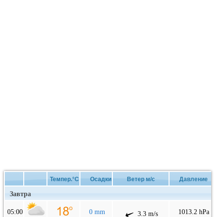
Темпер.°C
Осадки
Ветер м/с
Давление
Завтра
05:00
0 mm
1013.2 hPa
3.3 m/s