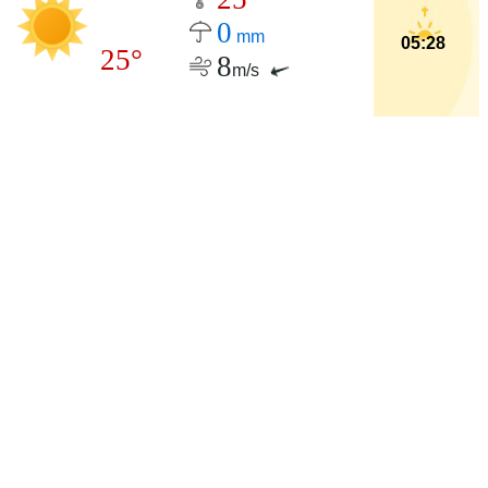
0
mm
05:28
25°
8
m/s