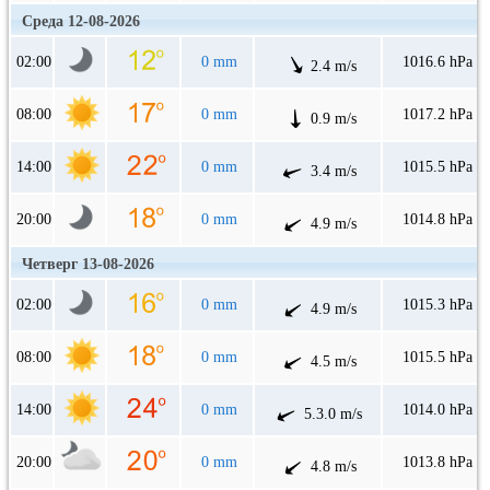
Среда 12-08-2026
02:00
0 mm
1016.6 hPa
2.4 m/s
08:00
0 mm
1017.2 hPa
0.9 m/s
14:00
0 mm
1015.5 hPa
3.4 m/s
20:00
0 mm
1014.8 hPa
4.9 m/s
Четверг 13-08-2026
02:00
0 mm
1015.3 hPa
4.9 m/s
08:00
0 mm
1015.5 hPa
4.5 m/s
14:00
0 mm
1014.0 hPa
5.3.0 m/s
20:00
0 mm
1013.8 hPa
4.8 m/s