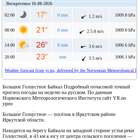
Воскресенье 16-08-2026
02:00
0 mm
1009.8 hPa
1.2 m/s
08:00
0 mm
1009.0 hPa
2.5.0 m/s
14:00
0 mm
1006.6 hPa
3.6 m/s
20:00
mm
1006.1 hPa
3.5 m/s
Weather forecast from yr.no, delivered by the Norwegian Meteorological In
Большое Голоустное Байкал Подробный почасовой точный
прогноз погоды на неделю на русском. По данным
Норвежского Метеорологического Института сайт YR.no
урно
Большо́е Голоу́стное — посёлок в Иркутском районе
Иркутской области.
Находится на берегу Байкала на западной стороне устья реки
Голоустной, в 43 км к югу от центра сельского поселения —