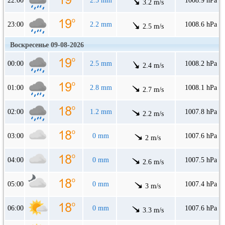
22:00
2.5 mm
1008.9 hPa
3.2 m/s
23:00
2.2 mm
1008.6 hPa
2.5 m/s
Воскресенье 09-08-2026
00:00
2.5 mm
1008.2 hPa
2.4 m/s
01:00
2.8 mm
1008.1 hPa
2.7 m/s
02:00
1.2 mm
1007.8 hPa
2.2 m/s
03:00
0 mm
1007.6 hPa
2 m/s
04:00
0 mm
1007.5 hPa
2.6 m/s
05:00
0 mm
1007.4 hPa
3 m/s
06:00
0 mm
1007.6 hPa
3.3 m/s