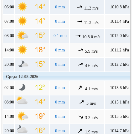
06:00
0 mm
1010.8 hPa
11.3 m/s
07:00
0 mm
1011.4 hPa
11.3 m/s
08:00
0.1 mm
1012.0 hPa
10.8.0 m/s
14:00
0 mm
1011.2 hPa
5.9 m/s
20:00
0 mm
1012.2 hPa
4.6 m/s
Среда 12-08-2026
02:00
0 mm
1013.6 hPa
4.1 m/s
08:00
0 mm
1015.1 hPa
3 m/s
14:00
0 mm
1015.5 hPa
3.2 m/s
20:00
0 mm
1014.7 hPa
1.9 m/s