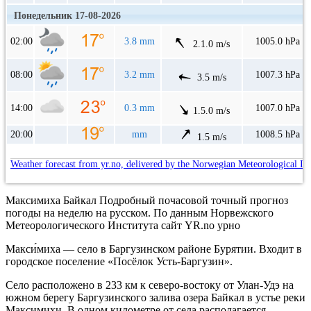
Понедельник 17-08-2026
02:00
3.8 mm
1005.0 hPa
2.1.0 m/s
08:00
3.2 mm
1007.3 hPa
3.5 m/s
14:00
0.3 mm
1007.0 hPa
1.5.0 m/s
20:00
mm
1008.5 hPa
1.5 m/s
Weather forecast from yr.no, delivered by the Norwegian Meteorological In
Максимиха Байкал Подробный почасовой точный прогноз
погоды на неделю на русском. По данным Норвежского
Метеорологического Института сайт YR.no урно
Макси́миха — село в Баргузинском районе Бурятии. Входит в
городское поселение «Посёлок Усть-Баргузин».
Село расположено в 233 км к северо-востоку от Улан-Удэ на
южном берегу Баргузинского залива озера Байкал в устье реки
Максимихи. В одном километре от села располагается