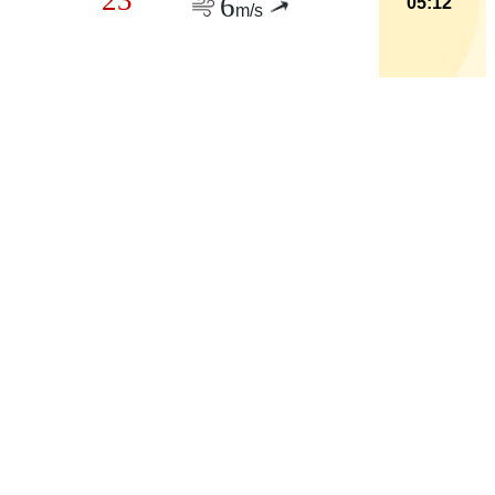
6
05:12
m/s