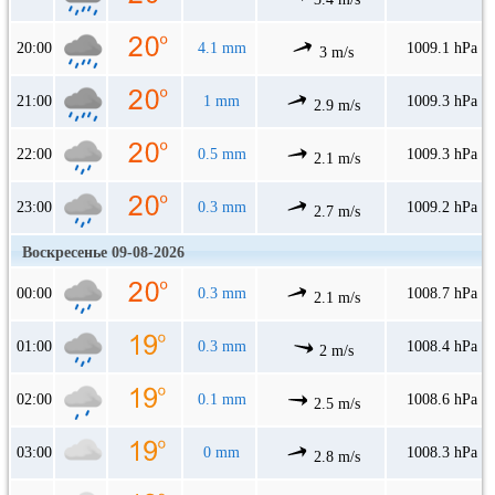
20:00
4.1 mm
1009.1 hPa
3 m/s
21:00
1 mm
1009.3 hPa
2.9 m/s
22:00
0.5 mm
1009.3 hPa
2.1 m/s
23:00
0.3 mm
1009.2 hPa
2.7 m/s
Воскресенье 09-08-2026
00:00
0.3 mm
1008.7 hPa
2.1 m/s
01:00
0.3 mm
1008.4 hPa
2 m/s
02:00
0.1 mm
1008.6 hPa
2.5 m/s
03:00
0 mm
1008.3 hPa
2.8 m/s