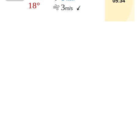
05:34
18°
3
m/s