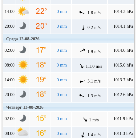
14:00
0 mm
1014.3 hPa
1.8 m/s
20:00
0 mm
1014.1 hPa
0.2 m/s
Среда 12-08-2026
02:00
0 mm
1014.6 hPa
1.9 m/s
08:00
0 mm
1015.0 hPa
1.1.0 m/s
14:00
0 mm
1013.7 hPa
3.1 m/s
20:00
0 mm
1012.6 hPa
1.3 m/s
Четверг 13-08-2026
02:00
0 mm
1011.9 hPa
1 m/s
08:00
0 mm
1011.3 hPa
1.4 m/s