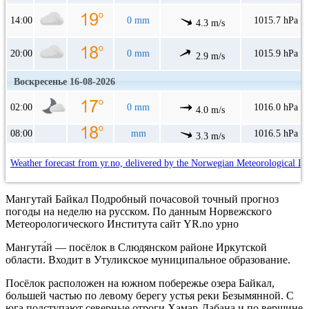
14:00
0 mm
1015.7 hPa
4.3 m/s
20:00
0 mm
1015.9 hPa
2.9 m/s
Воскресенье 16-08-2026
02:00
0 mm
1016.0 hPa
4.0 m/s
08:00
mm
1016.5 hPa
3.3 m/s
Weather forecast from yr.no, delivered by the Norwegian Meteorological In
Мангутай Байкал Подробный почасовой точный прогноз
погоды на неделю на русском. По данным Норвежского
Метеорологического Института сайт YR.no урно
Мангута́й — посёлок в Слюдянском районе Иркутской
области. Входит в Утуликское муниципальное образование.
Посёлок расположен на южном побережье озера Байкал,
большей частью по левому берегу устья реки Безымянной. С
юга подступают северные отроги Хамар-Дабана и по вершине