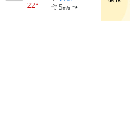
05:15
22°
5
m/s