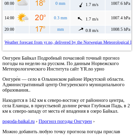
08:00
0 mm
1007.6 hPa
1.7 m/s
14:00
0.3 mm
1007.4 hPa
1.7 m/s
20:00
mm
1008.5 hPa
0.8 m/s
Weather forecast from yr.no, delivered by the Norwegian Meteorological In
Онгурен Байкал Подробный почасовой точный прогноз
погоды на неделю на русском. По данным Норвежского
Метеорологического Института сайт YR.no урно
Онгуре́н — село в Ольхонском районе Иркутской области.
Административный центр Онгуренского муниципального
образования..
Находится в 142 км к северо-востоку от районного центра,
села Еланцы, в приустьевой долине речки Глубокая Падь, в 2
км к северо-западу от места её впадения в озеро Байкал.
pogoda-baikal.ru
›
Прогноз погоды Онгурен
›
Можно добавить любую точку прогноза погоды прислав