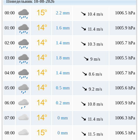
Понедельник 10-08-2026
00:00
2.2 mm
1006.5 hPa
10.4 m/s
01:00
1.6 mm
1005.9 hPa
11.4 m/s
02:00
1.4 mm
1005.7 hPa
10.3 m/s
03:00
1.8 mm
1005.5 hPa
9 m/s
04:00
1.4 mm
1005.7 hPa
8.6 m/s
05:00
0.5 mm
1005.6 hPa
9.2 m/s
06:00
0.2 mm
1005.9 hPa
10.8 m/s
07:00
0 mm
1006.3 hPa
11.4 m/s
08:00
0 mm
1006.5 hPa
11.5 m/s