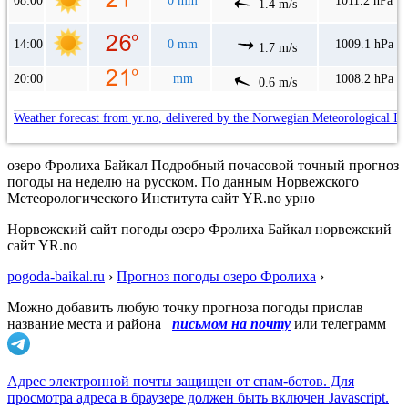
08:00
0 mm
1011.2 hPa
1.4 m/s
14:00
0 mm
1009.1 hPa
1.7 m/s
20:00
mm
1008.2 hPa
0.6 m/s
Weather forecast from yr.no, delivered by the Norwegian Meteorological In
озеро Фролиха Байкал Подробный почасовой точный прогноз
погоды на неделю на русском. По данным Норвежского
Метеорологического Института сайт YR.no урно
Норвежский сайт погоды озеро Фролиха Байкал норвежский
сайт YR.no
pogoda-baikal.ru
›
Прогноз погоды озеро Фролиха
›
Можно добавить любую точку прогноза погоды прислав
название места и района
письмом на почту
или телеграмм
Адрес электронной почты защищен от спам-ботов. Для
просмотра адреса в браузере должен быть включен Javascript.