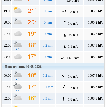
1.9.0 m/s
19:00
0 mm
1005.5 hPa
1.8 m/s
20:00
0 mm
1006.2 hPa
1.6 m/s
21:00
0 mm
1006.7 hPa
0.9 m/s
22:00
0.2 mm
1007.1 hPa
1.1 m/s
23:00
0 mm
1008.0 hPa
1.8.0 m/s
Понедельник 10-08-2026
00:00
0.2 mm
1007.9 hPa
1.6 m/s
01:00
0.1 mm
1008.3 hPa
1.3 m/s
02:00
0.3 mm
1008.5 hPa
1.8 m/s