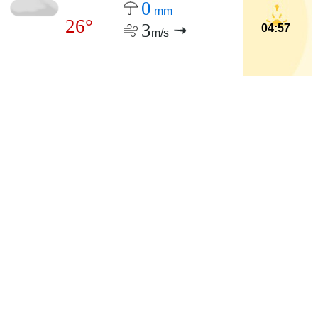
0
mm
26°
3
04:57
m/s