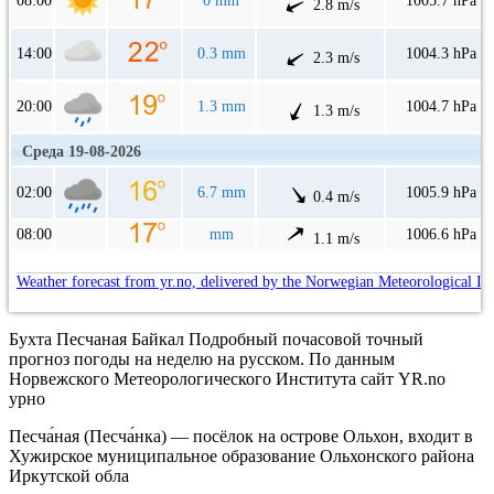
08:00
0 mm
1005.7 hPa
2.8 m/s
14:00
0.3 mm
1004.3 hPa
2.3 m/s
20:00
1.3 mm
1004.7 hPa
1.3 m/s
Среда 19-08-2026
02:00
6.7 mm
1005.9 hPa
0.4 m/s
08:00
mm
1006.6 hPa
1.1 m/s
Weather forecast from yr.no, delivered by the Norwegian Meteorological In
Бухта Песчаная Байкал Подробный почасовой точный
прогноз погоды на неделю на русском. По данным
Норвежского Метеорологического Института сайт YR.no
урно
Песча́ная (Песча́нка) — посёлок на острове Ольхон, входит в
Хужирское муниципальное образование Ольхонского района
Иркутской обла