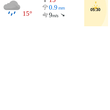
0.9
mm
05:30
15°
9
m/s