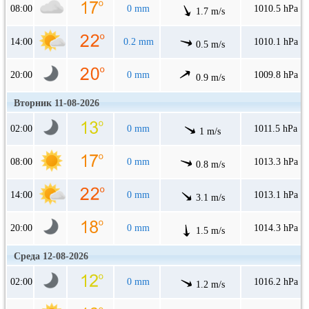
08:00
0 mm
1010.5 hPa
1.7 m/s
14:00
0.2 mm
1010.1 hPa
0.5 m/s
20:00
0 mm
1009.8 hPa
0.9 m/s
Вторник 11-08-2026
02:00
0 mm
1011.5 hPa
1 m/s
08:00
0 mm
1013.3 hPa
0.8 m/s
14:00
0 mm
1013.1 hPa
3.1 m/s
20:00
0 mm
1014.3 hPa
1.5 m/s
Среда 12-08-2026
02:00
0 mm
1016.2 hPa
1.2 m/s