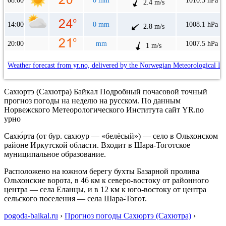
08:00
0 mm
1010.3 hPa
2.4 m/s
14:00
0 mm
1008.1 hPa
2.8 m/s
20:00
mm
1007.5 hPa
1 m/s
Weather forecast from yr.no, delivered by the Norwegian Meteorological In
Сахюртэ (Сахютра) Байкал Подробный почасовой точный
прогноз погоды на неделю на русском. По данным
Норвежского Метеорологического Института сайт YR.no
урно
Сахю́рта (от бур. сахюур — «белёсый») — село в Ольхонском
районе Иркутской области. Входит в Шара-Тоготское
муниципальное образование.
Расположено на южном берегу бухты Базарной пролива
Ольхонские ворота, в 46 км к северо-востоку от районного
центра — села Еланцы, и в 12 км к юго-востоку от центра
сельского поселения — села Шара-Тогот.
pogoda-baikal.ru
›
Прогноз погоды Сахюртэ (Сахютра)
›