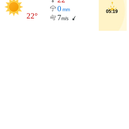
0
mm
05:19
22°
7
m/s