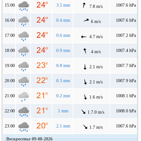
15:00
3.5 mm
1007.6 hPa
7.8 m/s
16:00
0.4 mm
1007.6 hPa
6 m/s
17:00
0.6 mm
1007.2 hPa
4.7 m/s
18:00
0.9 mm
1007.4 hPa
4 m/s
19:00
0.8 mm
1007.7 hPa
2.1 m/s
20:00
0.3 mm
1007.9 hPa
2.1 m/s
21:00
0.2 mm
1008.1 hPa
1.6 m/s
22:00
1 mm
1008.0 hPa
1.7.0 m/s
23:00
2.1 mm
1007.6 hPa
1.7 m/s
Воскресенье 09-08-2026