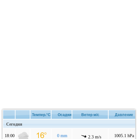
Темпер.°C
Осадки
Ветер м/с
Давление
Сегодня
18:00
0 mm
1005.1 hPa
2.3 m/s