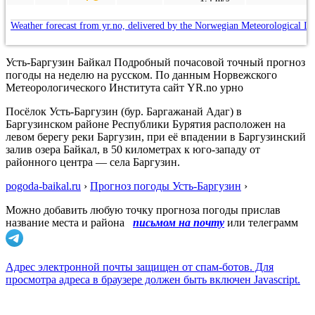
Weather forecast from yr.no, delivered by the Norwegian Meteorological In
Усть-Баргузин Байкал Подробный почасовой точный прогноз
погоды на неделю на русском. По данным Норвежского
Метеорологического Института сайт YR.no урно
Посёлок Усть-Баргузин (бур. Баргажанай Адаг) в
Баргузинском районе Республики Бурятия расположен на
левом берегу реки Баргузин, при её впадении в Баргузинский
залив озера Байкал, в 50 километрах к юго-западу от
районного центра — села Баргузин.
pogoda-baikal.ru
›
Прогноз погоды Усть-Баргузин
›
Можно добавить любую точку прогноза погоды прислав
название места и района
письмом на почту
или телеграмм
Адрес электронной почты защищен от спам-ботов. Для
просмотра адреса в браузере должен быть включен Javascript.