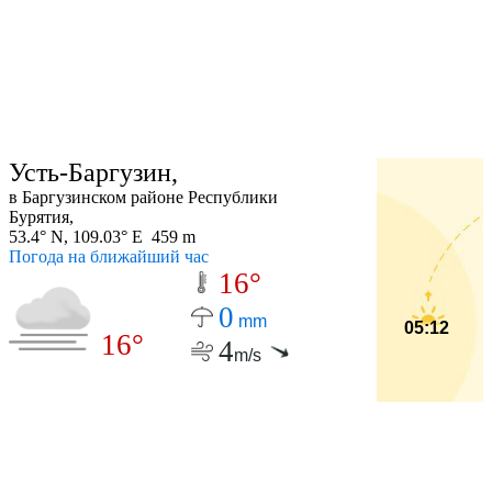
Усть-Баргузин,
в Баргузинском районе Республики
Бурятия,
53.4° N, 109.03° E 459 m
Погода на ближайший час
16°
0
mm
05:12
16°
4
m/s