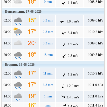
20:00
0 mm
1008.8 hPa
1.4 m/s
Понедельник 17-08-2026
02:00
5.3 mm
1009.0 hPa
1.9.0 m/s
08:00
2.3 mm
1010.2 hPa
3.4 m/s
14:00
0.3 mm
1009.8 hPa
1.9 m/s
20:00
18 mm
1009.5 hPa
2.3 m/s
Вторник 18-08-2026
02:00
11 mm
1010.9 hPa
1.2 m/s
08:00
6.3 mm
1011.0 hPa
1.2.0 m/s
14:00
1 mm
1011.0 hPa
2.4.0 m/s
20:00
mm
1011.4 hPa
1.4 m/s