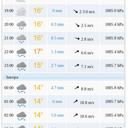
19:00
0 mm
1005.0 hPa
2.3.0 m/s
20:00
0.3 mm
1005.4 hPa
2.5 m/s
21:00
0.5 mm
1005.8 hPa
2.8 m/s
22:00
1.3 mm
1005.4 hPa
6.6 m/s
23:00
2.7 mm
1005.7 hPa
7.1 m/s
Завтра
00:00
4.7 mm
1005.8 hPa
8.8 m/s
01:00
6 mm
1005.7 hPa
10.8 m/s
02:00
5.6 mm
1005.4 hPa
10.6 m/s