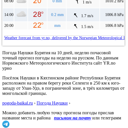
08:00
0 mm
1010.2 hPa
1 m/s
14:00
0.2 mm
1006.8 hPa
1.7 m/s
20:00
mm
1006.8 hPa
1.5 m/s
Weather forecast from yr.no, delivered by the Norwegian Meteorological In
Погода Наушки Бурятия на 10 дней, неделю почасовой
точный прогноз погоды на неделю на русском. По данным
Норвежского Метеорологического Института сайт YR.no
урно
Посёлок Наушки в Кяхтинском районе Республики Бурятия
расположен на правом берегу реки Селенги в 250 км к юго-
западу от Улан-Удэ, в пограничной зоне, в трёх километрах от
монгольской границы.
pogoda-baikal.ru
›
Погода Наушки
›
Можно добавить любую точку прогноза погоды прислав
название места и района
письмом на почту
или телеграмм