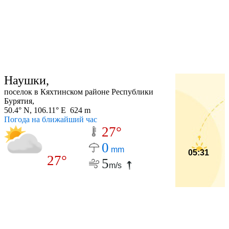
Наушки,
поселок в Кяхтинском районе Республики
Бурятия,
50.4° N, 106.11° E 624 m
Погода на ближайший час
27°
0
mm
05:31
27°
5
m/s