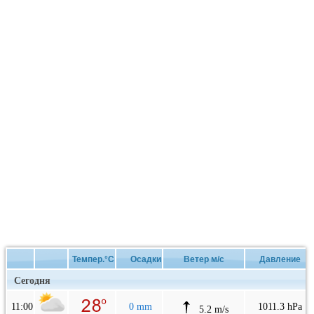
Темпер.°C
Осадки
Ветер м/с
Давление
Сегодня
11:00
0 mm
1011.3 hPa
5.2 m/s