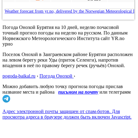
Weather forecast from yr.no, delivered by the Norwegian Meteorological In
Погода Онохой Бурятия на 10 дней, неделю почасовой
точный прогноз погоды на неделю на русском. По данным
Норвежского Метеорологического Института сайт YR.no
урно
Поселок Онохой в Заиграевском районе Бурятии расположен
на левом берегу реки Уды (приток Селенги), напротив
впадения в неё по правому берегу речек (ручьёв) Онохой.
pogoda-baikal.ru
›
Погода Онохой
›
Можно добавить любую точку прогноза погоды прислав
название места и района
письмом на почту
или телеграмм
Адрес электронной почты защищен от спам-ботов. Для
просмотра адреса в браузере должен быть включен Javascript.