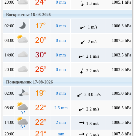
20:00
0 mm
1005.1 hPa
1.3 m/s
Воскресенье 16-08-2026
02:00
0 mm
1006.3 hPa
1 m/s
08:00
0 mm
1007.3 hPa
2 m/s
14:00
0 mm
1003.5 hPa
2.1 m/s
20:00
0 mm
1003.8 hPa
2.2 m/s
Понедельник 17-08-2026
02:00
0 mm
1005.0 hPa
2.8.0 m/s
08:00
2.5 mm
1006.5 hPa
2.2 m/s
14:00
2 mm
1006.5 hPa
1.8 m/s
20:00
mm
1007.8 hPa
0.5 m/s