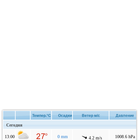
Темпер.°C
Осадки
Ветер м/с
Давление
Сегодня
13:00
0 mm
1008.6 hPa
4.2 m/s