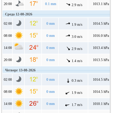
20:00
0.1 mm
1013.1 hPa
2.9 m/s
Среда 12-08-2026
02:00
0 mm
1014.5 hPa
1.9 m/s
08:00
0 mm
1016.0 hPa
3.0 m/s
14:00
0 mm
1013.4 hPa
2.9 m/s
20:00
0 mm
1013.5 hPa
1.4 m/s
Четверг 13-08-2026
02:00
0 mm
1014.5 hPa
0.3 m/s
08:00
0 mm
1014.5 hPa
1.9 m/s
14:00
0 mm
1010.1 hPa
1.7 m/s