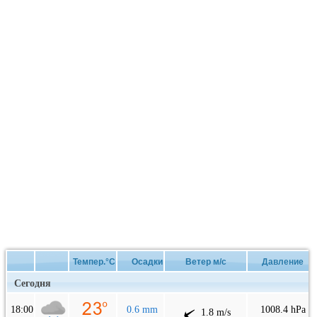
Темпер.°C
Осадки
Ветер м/с
Давление
Сегодня
18:00
0.6 mm
1008.4 hPa
1.8 m/s