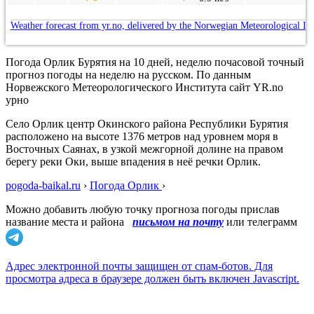
Weather forecast from yr.no, delivered by the Norwegian Meteorological In
Погода Орлик Бурятия на 10 дней, неделю почасовой точный
прогноз погоды на неделю на русском. По данным
Норвежского Метеорологического Института сайт YR.no
урно
Село Орлик центр Окинского района Республики Бурятия
расположено на высоте 1376 метров над уровнем моря в
Восточных Саянах, в узкой межгорной долине на правом
берегу реки Оки, выше впадения в неё речки Орлик.
pogoda-baikal.ru
›
Погода Орлик
›
Можно добавить любую точку прогноза погоды прислав
название места и района
письмом на почту
или телеграмм
Адрес электронной почты защищен от спам-ботов. Для
просмотра адреса в браузере должен быть включен Javascript.