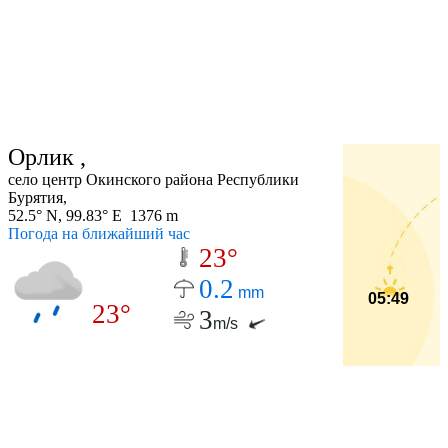
Орлик ,
село центр Окинского района Республики
Бурятия,
52.5° N, 99.83° E 1376 m
Погода на ближайший час
23°
0.2
mm
05:49
23°
3
m/s