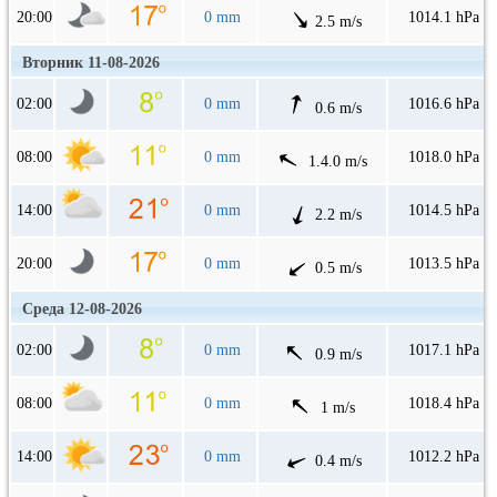
20:00
0 mm
1014.1 hPa
2.5 m/s
Вторник 11-08-2026
02:00
0 mm
1016.6 hPa
0.6 m/s
08:00
0 mm
1018.0 hPa
1.4.0 m/s
14:00
0 mm
1014.5 hPa
2.2 m/s
20:00
0 mm
1013.5 hPa
0.5 m/s
Среда 12-08-2026
02:00
0 mm
1017.1 hPa
0.9 m/s
08:00
0 mm
1018.4 hPa
1 m/s
14:00
0 mm
1012.2 hPa
0.4 m/s