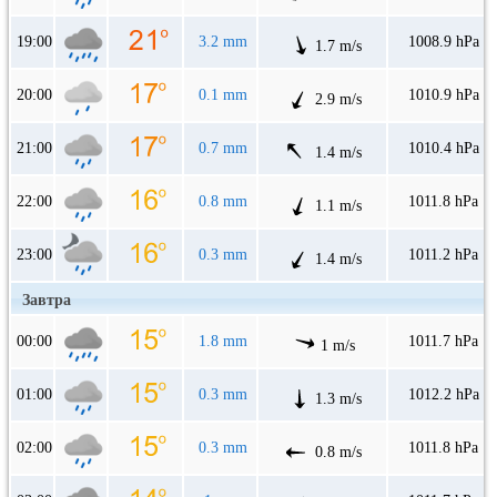
19:00
3.2 mm
1008.9 hPa
1.7 m/s
20:00
0.1 mm
1010.9 hPa
2.9 m/s
21:00
0.7 mm
1010.4 hPa
1.4 m/s
22:00
0.8 mm
1011.8 hPa
1.1 m/s
23:00
0.3 mm
1011.2 hPa
1.4 m/s
Завтра
00:00
1.8 mm
1011.7 hPa
1 m/s
01:00
0.3 mm
1012.2 hPa
1.3 m/s
02:00
0.3 mm
1011.8 hPa
0.8 m/s