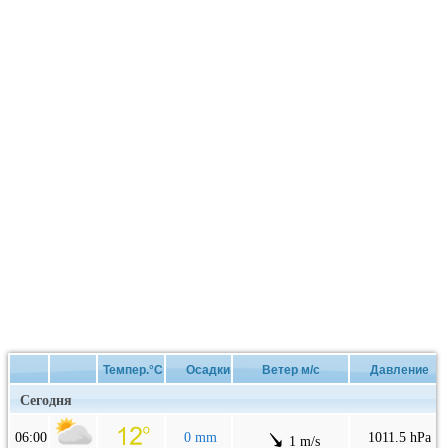
Темпер.°C
Осадки
Ветер м/с
Давление
Сегодня
06:00
0 mm
1011.5 hPa
1 m/s