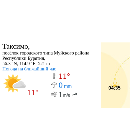
Таксимо,
посёлок городского типа Муйского района
Республики Бурятия,
56.3° N, 114.9° E 521 m
Погода на ближайший час
11°
0
mm
04:35
11°
1
m/s